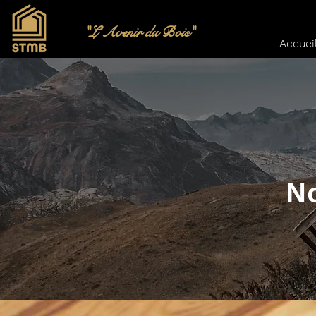
"L'Avenir du Bois"
Accuei
No