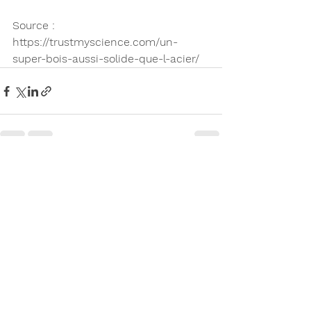
Source : 
https://trustmyscience.com/un-
super-bois-aussi-solide-que-l-acier/
Voir tout
Posts récents