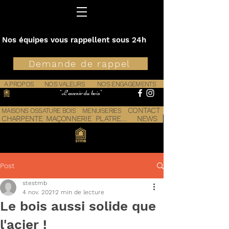
Nos équipes vous rappellent sous 24h
Demande de rappel
A PROPOS
NOS VALEURS
NOS ENGAGEMENTS
"L'avenir du bois"
CONTACT
MAISONS OSSATURE BOIS
MENUISERIES
CHARPENTE
MAÇONNERIE
PLATRERIE
NEWS
Post
stestmb
4 nov. 2021
2 min de lecture
Le bois aussi solide que
l'acier !